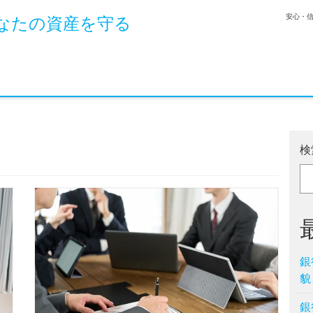
安心・
なたの資産を守る
検
銀
貌
銀