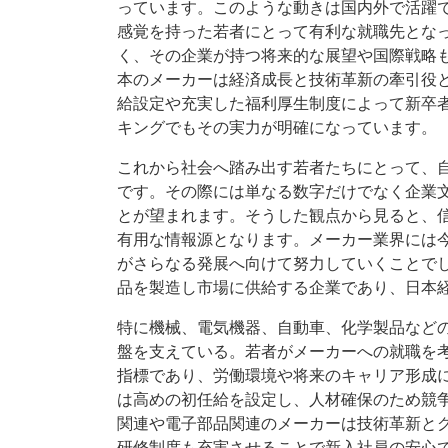
っています。このような動きは国内外で活躍
感覚を持った若者にとって有利な就職先とな
く、その企業が持つ将来的な展望や国際戦略
本のメーカーは経済成長と技術革新の牽引役
給設定や充実した福利厚生制度によって新卒
キングでもその実力が明確になっています。
これから社会へ踏み出す若者たちにとって、
です。その際には単なる数字だけでなく企業
とが望まれます。そうした観点から見ると、
有用な情報源となります。メーカー業界には
がさらなる発展へ向けて努力していくことで
品を製造し市場に供給する企業であり、日本
特に機械、電気機器、自動車、化学製品など
盤を支えている。若者がメーカーへの就職を
指標であり、労働環境や将来のキャリア形成
は高めの初任給を設定し、人材確保のため競
関連や電子部品関連のメーカーは技術革新と
研修制度も充実させることで新入社員の安心