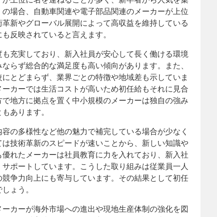
くの場合、自動車関連や電子部品関連のメーカーが上位
術革新やグローバル展開によって高収益を維持している
にも反映されていると言えます。
度も充実しており、新入社員が安心して長く働ける環境
みならず総合的な満足度も高い傾向があります。また、
較にとどまらず、業界ごとの特徴や地域差も示していま
メーカーでは生活コストが高いため初任給もそれに見合
方で地方に拠点を置く中小規模のメーカーは独自の強み
ともあります。
内容の多様性など他の魅力で補完している場合が少なく
ては技術革新のスピードが速いことから、新しい知識や
も優れたメーカーは社員教育に力を入れており、新入社
くサポートしています。こうした取り組みは従業員一人
の競争力向上にも寄与しています。その結果として初任
でしょう。
メーカーが海外市場への進出や現地生産体制の強化を図