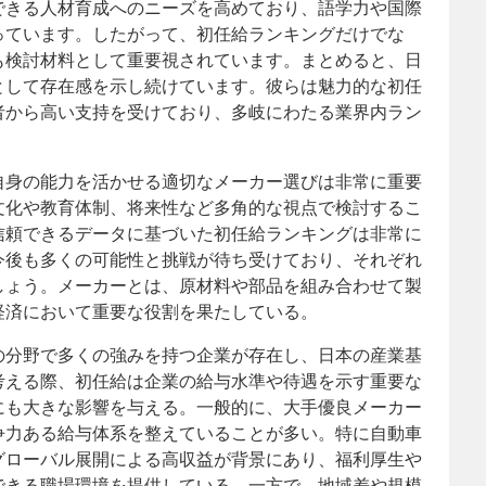
できる人材育成へのニーズを高めており、語学力や国際
っています。したがって、初任給ランキングだけでな
も検討材料として重要視されています。まとめると、日
として存在感を示し続けています。彼らは魅力的な初任
者から高い支持を受けており、多岐にわたる業界内ラン
自身の能力を活かせる適切なメーカー選びは非常に重要
文化や教育体制、将来性など多角的な視点で検討するこ
信頼できるデータに基づいた初任給ランキングは非常に
今後も多くの可能性と挑戦が待ち受けており、それぞれ
しょう。メーカーとは、原材料や部品を組み合わせて製
経済において重要な役割を果たしている。
の分野で多くの強みを持つ企業が存在し、日本の産業基
考える際、初任給は企業の給与水準や待遇を示す重要な
にも大きな影響を与える。一般的に、大手優良メーカー
争力ある給与体系を整えていることが多い。特に自動車
グローバル展開による高収益が背景にあり、福利厚生や
できる職場環境を提供している。一方で、地域差や規模