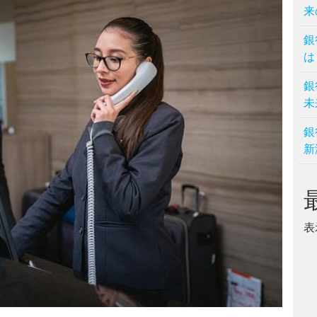
来
銀
は
銀
未
銀
新
表