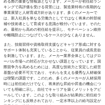
める際の重要な情報源となります。メーカーが初任給ラン
キングで高評価を受ける背景には、製造業特有の長期的な
事業展望と人材育成方針があります。多くのメーカーで
は、新入社員を単なる労働力としてではなく将来の幹部候
補や技術者として育成する意識が根付いています。そのた
め、最初から高めの初任給を提示し、モチベーション維持
や離職防止につなげているケースが少なくありません。
また、技能習得や資格取得支援などキャリア形成に対する
サポート体制も充実していることから、従業員の成長意欲
を刺激しています。また、メーカー業界全体としてはグロ
ーバル市場への対応が欠かせない課題となっています。国
際競争力を高めるためには、高度な技術力と安定した経営
基盤が必要不可欠であり、それらを支える優秀な人材確保
は喫緊の課題です。このため、多くのメーカーが人材採用
時には初任給だけでなく、将来的な昇給や昇進の機会につ
いても明確に示し、自社でキャリアを築くメリットをアピ
ールしています。このような取り組みが結果的に初任給ラ
ンキングにも反映されており、一定水準以上の給与設定が