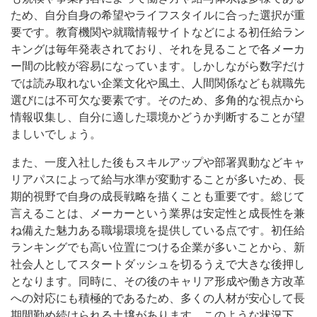
ため、自分自身の希望やライフスタイルに合った選択が重
要です。教育機関や就職情報サイトなどによる初任給ラン
キングは毎年発表されており、それを見ることで各メーカ
ー間の比較が容易になっています。しかしながら数字だけ
では読み取れない企業文化や風土、人間関係なども就職先
選びには不可欠な要素です。そのため、多角的な視点から
情報収集し、自分に適した環境かどうか判断することが望
ましいでしょう。
また、一度入社した後もスキルアップや部署異動などキャ
リアパスによって給与水準が変動することが多いため、長
期的視野で自身の成長戦略を描くことも重要です。総じて
言えることは、メーカーという業界は安定性と成長性を兼
ね備えた魅力ある職場環境を提供している点です。初任給
ランキングでも高い位置につける企業が多いことから、新
社会人としてスタートダッシュを切るうえで大きな後押し
となります。同時に、その後のキャリア形成や働き方改革
への対応にも積極的であるため、多くの人材が安心して長
期間勤め続けられる土壌があります。このような状況下