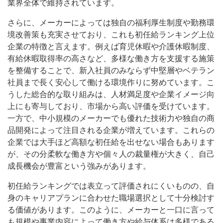
業界全体で維持されています。
さらに、メーカーによっては独自の福利厚生制度や勤務環
境改善策も充実させており、これも初任給ランキング上位
企業の特徴と言えます。例えば育児休暇や介護休暇制度、
有給休暇取得率の高さなど、多様な働き方を支援する施策
を整備することで、新入社員のみならず中堅層やベテラン
社員まで長く安心して働ける環境作りに努めています。こ
うした総合的な取り組みは、人材満足度や企業イメージ向
上にも寄与しており、市場から高い評価を受けています。
一方で、中小規模のメーカーでも優れた技術力や独自の商
品開発によって注目される企業が増えています。これらの
企業では大手ほど高額な初任給を出せない場合もあります
が、その分柔軟な働き方や個々人の裁量権が大きく、自己
成長機会が豊富という強みがあります。
初任給ランキングでは表立って評価されにくいものの、自
身のキャリアプランに合わせた職場選択として十分検討す
る価値があります。このように、メーカーと一口に言って
も規模や事業内容によって働き方や給与体系は多様である