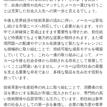
で、自身の適性や志向にマッチしたメーカー選びを行うこ
とは充実した社会人人生への第一歩と言えるでしょう。
今後も世界経済や技術革新の流れに伴い、メーカーは変化
し続ける市場ニーズへ対応していく必要があります。その
中で人材確保と育成はますます重要性を増すため、初任給
など待遇面でもより魅力的な提案が期待されます。また環
境問題への配慮やデジタル化推進など新たなチャレンジに
も積極的に取り組むことで、持続可能な成長モデルを構築
していくでしょう。これら一連の取り組みによって、メー
カーは今後も社会全体から信頼される存在として発展して
いくことは間違いありません。メーカーは現代社会の基盤
を支える重要な存在であり、多様な製品を生み出す役割を
担っています。
技術革新や生産効率の向上に取り組むことで、消費者の生
活を豊かにする製品が市場に投入されており、専門性の高
い技術開発や品質管理にも注力しています。初任給は新卒
者の社会人としての第一歩を象徴し、企業の魅力度や業界