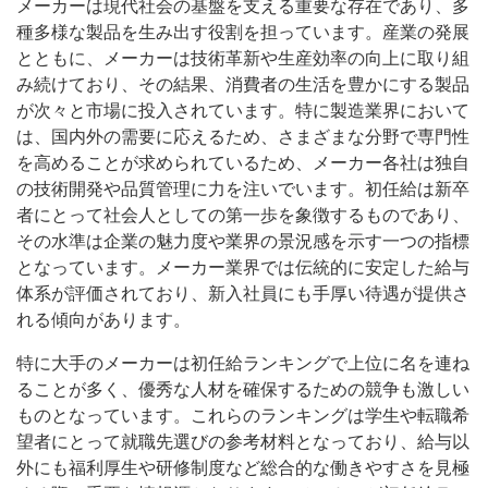
メーカーは現代社会の基盤を支える重要な存在であり、多
種多様な製品を生み出す役割を担っています。
産業の発展
とともに、メーカーは技術革新や生産効率の向上に取り組
み続けており、その結果、消費者の生活を豊かにする製品
が次々と市場に投入されています。特に製造業界において
は、国内外の需要に応えるため、さまざまな分野で専門性
を高めることが求められているため、メーカー各社は独自
の技術開発や品質管理に力を注いでいます。初任給は新卒
者にとって社会人としての第一歩を象徴するものであり、
その水準は企業の魅力度や業界の景況感を示す一つの指標
となっています。メーカー業界では伝統的に安定した給与
体系が評価されており、新入社員にも手厚い待遇が提供さ
れる傾向があります。
特に大手のメーカーは初任給ランキングで上位に名を連ね
ることが多く、優秀な人材を確保するための競争も激しい
ものとなっています。これらのランキングは学生や転職希
望者にとって就職先選びの参考材料となっており、給与以
外にも福利厚生や研修制度など総合的な働きやすさを見極