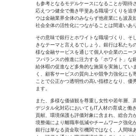
も参考となるモデルケースになることが期待
応えつつ健全で働き甲斐ある職場づくりを追
ウは金融業界全体のみならず他産業にも波及
社会全体の活性化につながることは間違いあ
その意味で銀行とホワイトな職場づくり、そ
きなテーマと言えるでしょう。銀行は私たち
様な金融サービスを通じて個人や企業のニー
フバランスの推進に注力する「ホワイト」な
給休暇の促進など多角的な施策を実施してい
く、顧客サービスの質向上や競争力強化にも
ことで公正かつ透明性の高い指標となり、優
ます。
また、多様な価値観を尊重し女性や若年層、
デジタル化対応においてもIT人材の育成と働
貢献、環境保護も評価対象に含まれ、総合力
境整備により離職率低減やチームワーク強化
銀行は単なる資金取引機関ではなく、人間味