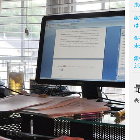
来
銀
は
銀
未
銀
新
表