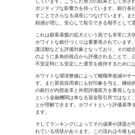
しています。こうした努力の結果として示さ
ポジティブな影響力を持っています。銀行各
すことでさらなる成長につなげています。ま
頼感が増し、安心して取引できる相手として
これは顧客基盤の拡大という面でも非常に大
ホワイトな銀行づくりは重要視されています
護活動なども評価対象となっており、その総
のように多角的視点から評価されることで、
不安定時にも安定した運営を維持するために
ホワイトな環境整備によって離職率低減やチ
す。また新規採用者にも好印象を与え、継続
の銀行が内部改革と外部評価双方を重視しな
という金融機関は単なる資金取引所ではなく
とが理解できます。ホワイトという評価基準
ます。
そしてランキングによってその成果や課題が
れている現状があります。この流れは今後も