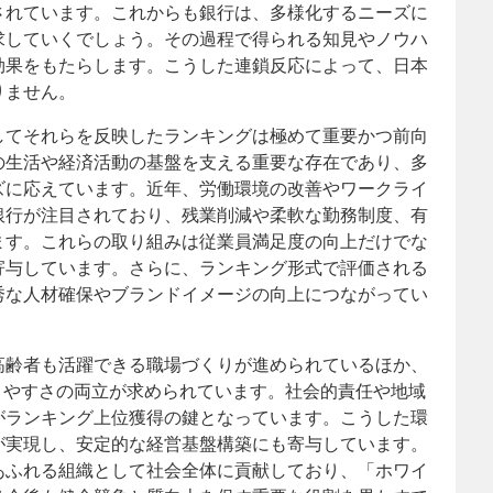
されています。これからも銀行は、多様化するニーズに
求していくでしょう。その過程で得られる知見やノウハ
効果をもたらします。こうした連鎖反応によって、日本
りません。
してそれらを反映したランキングは極めて重要かつ前向
の生活や経済活動の基盤を支える重要な存在であり、多
ズに応えています。近年、労働環境の改善やワークライ
銀行が注目されており、残業削減や柔軟な勤務制度、有
ます。これらの取り組みは従業員満足度の向上だけでな
寄与しています。さらに、ランキング形式で評価される
秀な人材確保やブランドイメージの向上につながってい
高齢者も活躍できる職場づくりが進められているほか、
きやすさの両立が求められています。社会的責任や地域
がランキング上位獲得の鍵となっています。こうした環
が実現し、安定的な経営基盤構築にも寄与しています。
あふれる組織として社会全体に貢献しており、「ホワイ