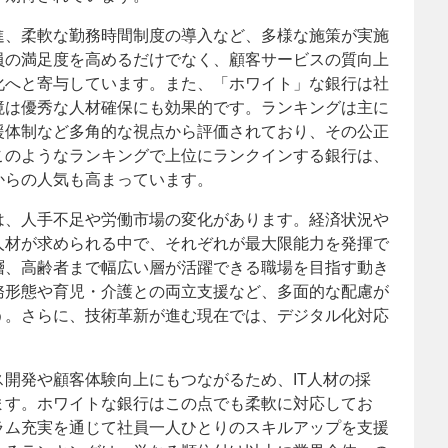
進、柔軟な勤務時間制度の導入など、多様な施策が実施
員の満足度を高めるだけでなく、顧客サービスの質向上
化へと寄与しています。また、「ホワイト」な銀行は社
境は優秀な人材確保にも効果的です。ランキングは主に
援体制など多角的な視点から評価されており、その公正
このようなランキングで上位にランクインする銀行は、
からの人気も高まっています。
は、人手不足や労働市場の変化があります。経済状況や
人材が求められる中で、それぞれが最大限能力を発揮で
層、高齢者まで幅広い層が活躍できる職場を目指す動き
務形態や育児・介護との両立支援など、多面的な配慮が
う。さらに、技術革新が進む現在では、デジタル化対応
開発や顧客体験向上にもつながるため、IT人材の採
ます。ホワイトな銀行はこの点でも柔軟に対応してお
ラム充実を通じて社員一人ひとりのスキルアップを支援