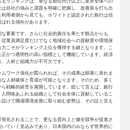
れるランキングは、単なる順位付け以上に業界全体への
社は自社の強みと課題を明確に把握し、改善策を打ち出
た利用者側から見ても、ホワイトと認定された銀行は信
選ばれる傾向があります。
切な要素です。さらに社会的責任を果たす観点からも、
。従業員満足度だけでなく地域社会への貢献度や環境保
合力こそがランキング上位を獲得する鍵となります。こ
公正かつ透明性の高い指標として機能しています。経済
は、人材と組織力が不可欠です。
ームワーク強化が図られれば、その成果は顕著に表れま
的な人材確保と育成が可能となります。そのため、多く
がら戦略的経営を展開しています。総じて言えば、銀行
、人間味あふれる組織として社会全体に貢献しているこ
を設けて職場環境改善に取り組む姿勢は、その証と言え
可視化されることで、更なる質向上と健全競争が促進さ
続いていく見込みであり、日本国内のみならず世界的に