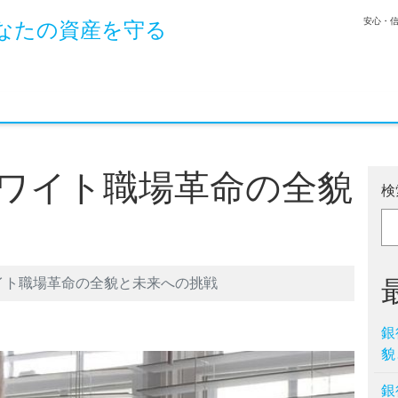
安心・
なたの資産を守る
ワイト職場革命の全貌
検
イト職場革命の全貌と未来への挑戦
銀
貌
銀